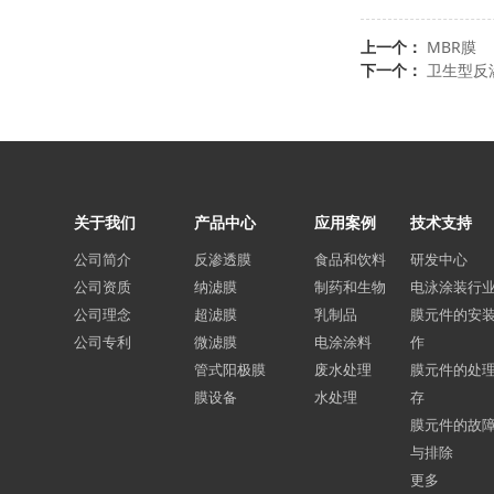
上一个：
MBR膜
下一个：
卫生型反
关于我们
产品中心
应用案例
技术支持
公司简介
反渗透膜
食品和饮料
研发中心
公司资质
纳滤膜
制药和生物
电泳涂装行
公司理念
超滤膜
乳制品
膜元件的安
公司专利
微滤膜
电涂涂料
作
管式阳极膜
废水处理
膜元件的处
膜设备
水处理
存
膜元件的故
与排除
更多